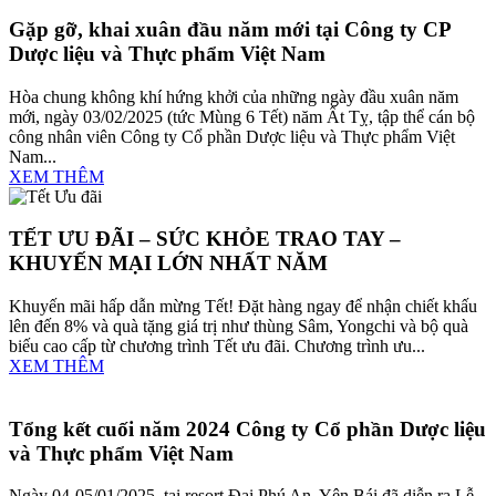
Gặp gỡ, khai xuân đầu năm mới tại Công ty CP
Dược liệu và Thực phẩm Việt Nam
Hòa chung không khí hứng khởi của những ngày đầu xuân năm
mới, ngày 03/02/2025 (tức Mùng 6 Tết) năm Ất Tỵ, tập thể cán bộ
công nhân viên Công ty Cổ phần Dược liệu và Thực phẩm Việt
Nam...
XEM THÊM
TẾT ƯU ĐÃI – SỨC KHỎE TRAO TAY –
KHUYẾN MẠI LỚN NHẤT NĂM
Khuyến mãi hấp dẫn mừng Tết! Đặt hàng ngay để nhận chiết khấu
lên đến 8% và quà tặng giá trị như thùng Sâm, Yongchi và bộ quà
biếu cao cấp từ chương trình Tết ưu đãi. Chương trình ưu...
XEM THÊM
Tổng kết cuối năm 2024 Công ty Cổ phần Dược liệu
và Thực phẩm Việt Nam
Ngày 04-05/01/2025, tại resort Đại Phú An, Yên Bái đã diễn ra Lễ