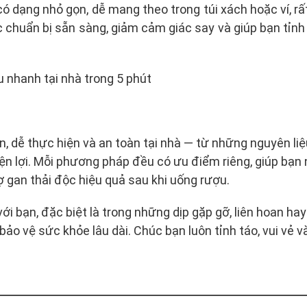
ó dạng nhỏ gọn, dễ mang theo trong túi xách hoặc ví, r
c chuẩn bị sẵn sàng, giảm cảm giác say và giúp bạn tỉnh 
ản, dễ thực hiện và an toàn tại nhà — từ những nguyên li
 lợi. Mỗi phương pháp đều có ưu điểm riêng, giúp bạn n
 gan thải độc hiệu quả sau khi uống rượu.
i bạn, đặc biệt là trong những dịp gặp gỡ, liên hoan ha
o vệ sức khỏe lâu dài. Chúc bạn luôn tỉnh táo, vui vẻ v