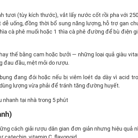
 tươi (tùy kích thước), vắt lấy nước cốt rồi pha với
t dễ uống, đồng thời bổ sung năng lượng, hỗ trợ gan c
hìa cà phê muối hoặc 1 thìa cà phê đường để bù điện gi
hay thế bằng cam hoặc bưởi — những loại quả giàu vit
ng đau đầu, mệt mỏi do rượu.
ụng đang đói hoặc nếu bị viêm loét dạ dày vì acid tr
dùng lượng vừa phải để tránh tăng đường huyết.
anh)
hững cách giải rượu dân gian đơn giản nhưng hiệu quả
catechin, vitamin C, flavonoid.