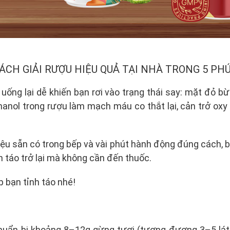
ÁCH GIẢI RƯỢU HIỆU QUẢ TẠI NHÀ TRONG 5 PH
uống lại dễ khiến bạn rơi vào trạng thái say: mặt đỏ b
hanol trong rượu làm mạch máu co thắt lại, cản trở oxy
iệu sẵn có trong bếp và vài phút hành động đúng cách, 
h táo trở lại mà không cần đến thuốc.
p bạn tỉnh táo nhé!
chuẩn bị khoảng 8–12g gừng tươi (tương đương 3–5 l