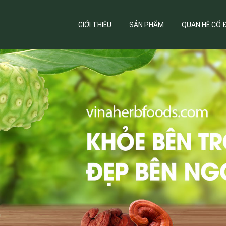
GIỚI THIỆU
SẢN PHẨM
QUAN HỆ CỔ 