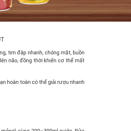
ÚT
ừng, tim đập nhanh, chóng mặt, buồn
 lên não, đồng thời khiến cơ thể mất
bạn hoàn toàn có thể giải rượu nhanh
át mỏng) cùng 200–300ml nước. Rửa