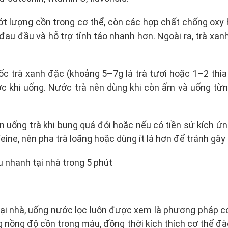
ớt lượng cồn trong cơ thể, còn các hợp chất chống oxy h
đau đầu và hỗ trợ tỉnh táo nhanh hơn. Ngoài ra, trà xan
c trà xanh đặc (khoảng 5–7g lá trà tươi hoặc 1–2 thì
c khi uống. Nước trà nên dùng khi còn ấm và uống từ
 uống trà khi bụng quá đói hoặc nếu có tiền sử kích ứng
eine, nên pha trà loãng hoặc dùng ít lá hơn để tránh gây 
tại nhà, uống nước lọc luôn được xem là phương pháp cơ
g nồng độ cồn trong máu, đồng thời kích thích cơ thể đà