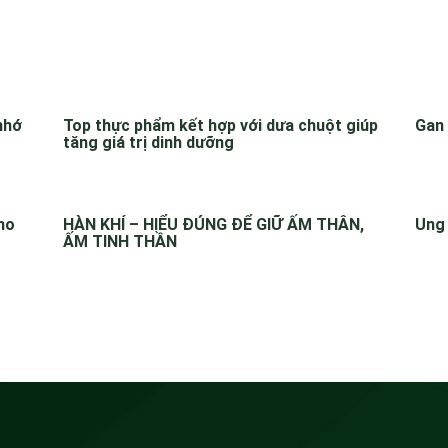
 nhớ
Top thực phẩm kết hợp với dưa chuột giúp
Gan 
tăng giá trị dinh dưỡng
ho
HÀN KHÍ – HIỂU ĐÚNG ĐỂ GIỮ ẤM THÂN,
Ung 
ẤM TINH THẦN