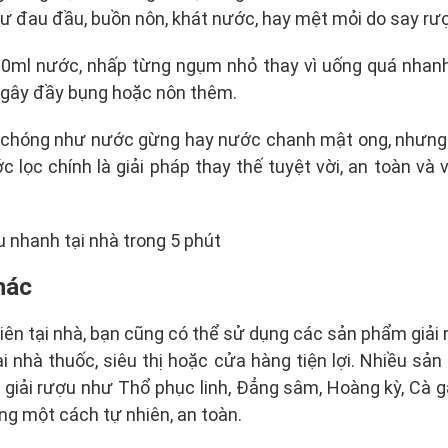
ư đau đầu, buồn nôn, khát nước, hay mệt mỏi do say rượ
00ml nước, nhấp từng ngụm nhỏ thay vì uống quá nhanh.
 gây đầy bụng hoặc nôn thêm.
 chóng như nước gừng hay nước chanh mật ong, nhưng k
lọc chính là giải pháp thay thế tuyệt vời, an toàn và v
hác
n tại nhà, bạn cũng có thể sử dụng các sản phẩm giải rư
ại nhà thuốc, siêu thị hoặc cửa hàng tiện lợi. Nhiều s
 giải rượu
như Thổ phục linh, Đẳng sâm, Hoàng kỳ, Cà gai
ng một cách tự nhiên, an toàn.